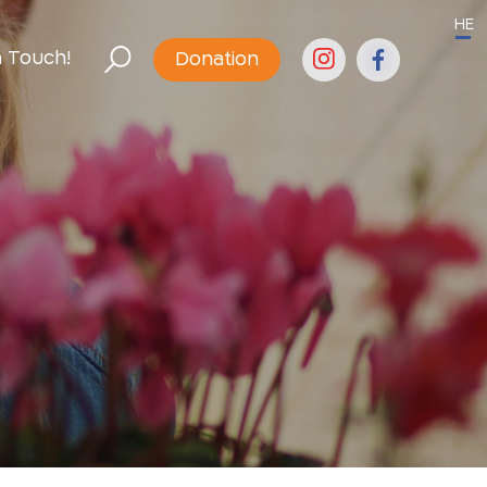
HE
n Touch!
Donation