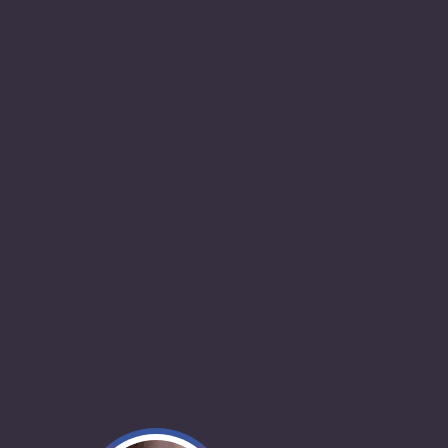
Main office:
15 Tzfat St., Bnei Brak
03-5797116