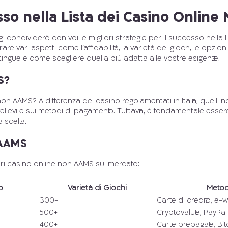
esso nella Lista dei Casino Onlin
o We Are
What We Do
Innovation
Let’s Be 
ggi condividerò con voi le migliori strategie per il successo nell
vari aspetti come l’affidabilità, la varietà dei giochi, le opzioni 
ingue e come scegliere quella più adatta alle vostre esigenze.
S?
n AAMS? A differenza dei casino regolamentati in Italia, quelli
relievi e sui metodi di pagamento. Tuttavia, è fondamentale esser
 scelta.
 AAMS
ori casino online non AAMS sul mercato:
o
Varietà di Giochi
Metod
300+
Carte di credito, e-w
500+
Cryptovalute, PayPal
400+
Carte prepagate, Bit