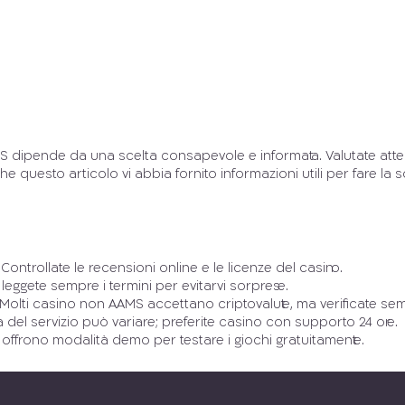
MS dipende da una scelta consapevole e informata. Valutate atten
e questo articolo vi abbia fornito informazioni utili per fare la
Controllate le recensioni online e le licenze del casino.
leggete sempre i termini per evitarvi sorprese.
Molti casino non AAMS accettano criptovalute, ma verificate sem
 del servizio può variare; preferite casino con supporto 24 ore.
i offrono modalità demo per testare i giochi gratuitamente.