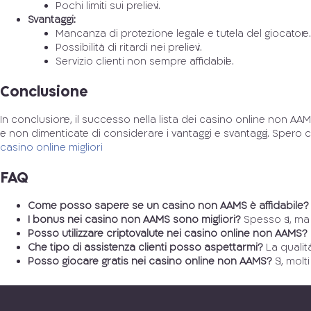
Pochi limiti sui prelievi.
Svantaggi:
Mancanza di protezione legale e tutela del giocatore.
Possibilità di ritardi nei prelievi.
Servizio clienti non sempre affidabile.
Conclusione
In conclusione, il successo nella lista dei casino online non AA
e non dimenticate di considerare i vantaggi e svantaggi. Spero ch
casino online migliori
FAQ
Come posso sapere se un casino non AAMS è affidabile?
I bonus nei casino non AAMS sono migliori?
Spesso sì, ma 
Posso utilizzare criptovalute nei casino online non AAMS?
Che tipo di assistenza clienti posso aspettarmi?
La qualità
Posso giocare gratis nei casino online non AAMS?
Sì, molt