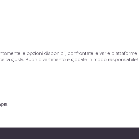
tamente le opzioni disponibili, confrontate le varie piattaforme
 scelta giusta. Buon divertimento e giocate in modo responsabile!
pre.