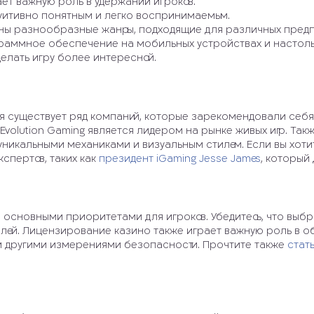
ет важную роль в удержании игроков.
итивно понятным и легко воспринимаемым.
ены разнообразные жанры, подходящие для различных предп
раммное обеспечение на мобильных устройствах и настоль
елать игру более интересной.
уществует ряд компаний, которые зарекомендовали себя к
olution Gaming является лидером на рынке живых игр. Также
 уникальными механиками и визуальным стилем. Если вы хот
спертов, таких как
президент iGaming Jesse James
, который
я основными приоритетами для игроков. Убедитесь, что в
ей. Лицензирование казино также играет важную роль в об
и другими измерениями безопасности. Прочтите также
стат