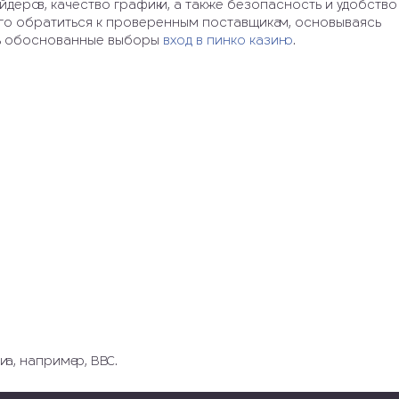
деров, качество графики, а также безопасность и удобство
его обратиться к проверенным поставщикам, основываясь
ать обоснованные выборы
вход в пинко казино
.
а, например, BBC.