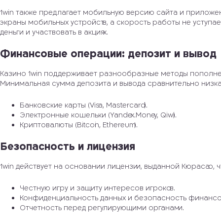
1win также предлагает мобильную версию сайта и приложен
экраны мобильных устройств, а скорость работы не уступае
деньги и участвовать в акциях.
Финансовые операции: депозит и вывод
Казино 1win поддерживает разнообразные методы пополнени
Минимальная сумма депозита и вывода сравнительно низкая
Банковские карты (Visa, Mastercard).
Электронные кошельки (Yandex.Money, Qiwi).
Криптовалюты (Bitcoin, Ethereum).
Безопасность и лицензия
1win действует на основании лицензии, выданной Кюрасао, 
Честную игру и защиту интересов игроков.
Конфиденциальность данных и безопасность финансо
Отчетность перед регулирующими органами.