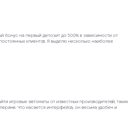
ый бонус на первый депозит до 500% в зависимости от
 постоянных клиентов. Я выделю несколько наиболее
айти игровые автоматы от известных производителей, таких
илерами. Что касается интерфейса, он весьма удобен и