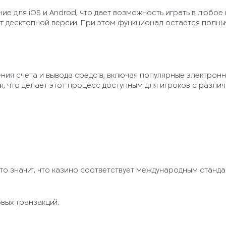
ие для iOS и Android, что дает возможность играть в любо
т десктопной версии. При этом функционал остается полным
я счета и вывода средств, включая популярные электронны
, что делает этот процесс доступным для игроков с разли
что значит, что казино соответствует международным станд
вых транзакций.