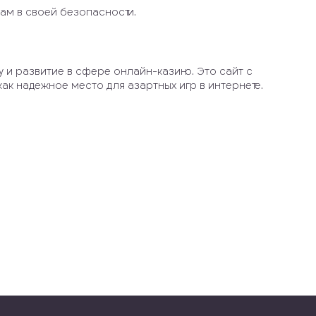
ам в своей безопасности.
 и развитие в сфере онлайн-казино. Это сайт с
к надежное место для азартных игр в интернете.