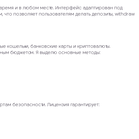
е время и в любом месте. Интерфейс адаптирован под
, что позволяет пользователям делать депозиты, withdraw
е кошельки, банковские карты и криптовалюты.
чным бюджетом. Я выделю основные методы:
артам безопасности. Лицензия гарантирует: