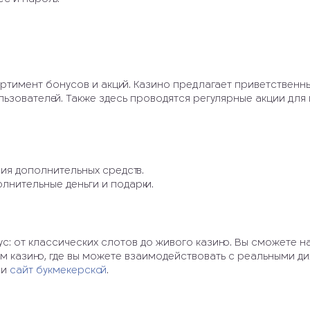
ртимент бонусов и акций. Казино предлагает приветственн
льзователей. Также здесь проводятся регулярные акции для
ия дополнительных средств.
лнительные деньги и подарки.
с: от классических слотов до живого казино. Вы сможете н
вом казино, где вы можете взаимодействовать с реальными д
ми
сайт букмекерской
.